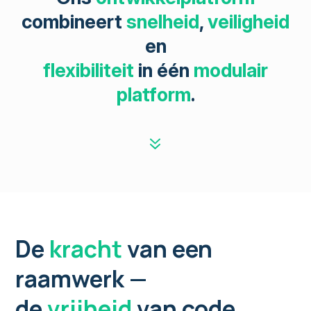
combineert
snelheid
,
veiligheid
en
flexibiliteit
in één
modulair
platform
.
7
De
kracht
van een
raamwerk —
de
vrijheid
van code