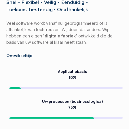
Snel • Flexibel • Veilig • Eenduidig •
Toekomstbestendig • Onafhankelijk
Veel software wordt vanaf nul geprogrammeerd of is
afhankelijk van tech-reuzen. Wij doen dat anders. Wij
hebben een eigen
'digitale fabriek'
ontwikkeld die de
basis van uw software al klaar heeft staan.
Ontwikkeltijd
Applicatiebasis
10%
10%
10%
Uw processen (businesslogica)
75%
75%
75%