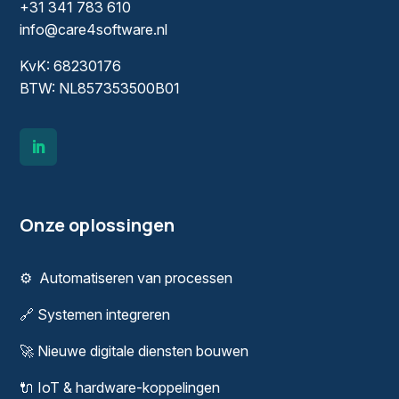
+31 341 783 610
info@care4software.nl
KvK: 68230176
BTW: NL857353500B01
Onze oplossingen
⚙️
Automatiseren van processen
🔗
Systemen integreren
🚀
Nieuwe digitale diensten bouwen
🔌
IoT & hardware-koppelingen