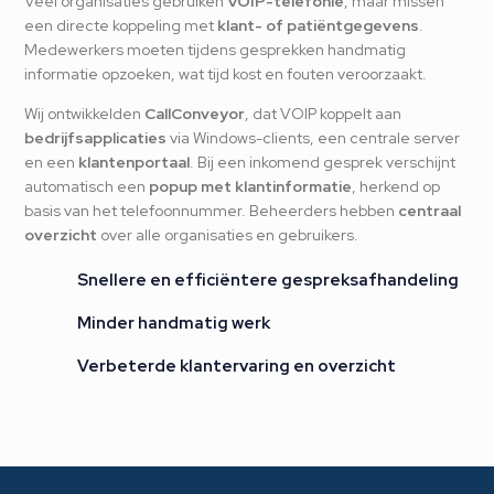
Veel organisaties gebruiken
VOIP-telefonie
, maar missen
een directe koppeling met
klant- of patiëntgegevens
.
Medewerkers moeten tijdens gesprekken handmatig
informatie opzoeken, wat tijd kost en fouten veroorzaakt.
Wij ontwikkelden
CallConveyor
, dat VOIP koppelt aan
bedrijfsapplicaties
via Windows-clients, een centrale server
en een
klantenportaal
. Bij een inkomend gesprek verschijnt
automatisch een
popup met klantinformatie
, herkend op
basis van het telefoonnummer. Beheerders hebben
centraal
overzicht
over alle organisaties en gebruikers.
Snellere en efficiëntere gespreksafhandeling
Minder handmatig werk
Verbeterde klantervaring en overzicht