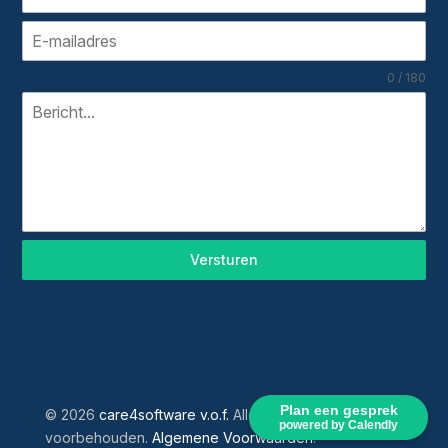
0 / 180
Versturen
Plan een gesprek
© 2026
care4software v.o.f.
Alle rechten
powered by Calendly
voorbehouden.
Algemene Voorwaarden
.